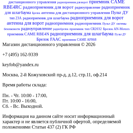
приемник CAME
дистанционного управления
радиоприемник для ворот
RBE4RC
радиоприемник для ворот
радиоприемник
радиоуправление
для шлагбаума
антенна для дистанционного управления
Пульт ДУ
Брелок
радиоприемник для ворот
тип 23А
радиоприемник для шлагбаума
антенна для ворот
радиоприемник
радиоприемник
Пульт ДУ
системы
радиоуправление
приемник
тип CR2032
Брелок AN-Motors
безопасности
радиобрелок
радиоприемник для шлагбаума
приемник CAME RBE4N
Пульт ДУ
Брелок FAAC
приемник CAME AF868
Магазин дистанционного управления © 2026
+7 (495) 162-9339
keyfob@yandex.ru
Москва, 2-й Кожуховский пр-д, д.12, стр.11, оф.214
Время работы склада:
Пн. - Чт. 10:00 - 17:00,
Пт. 10:00 - 16:00,
Сб. - Вс. Выходной.
Информация на данном сайте носит информационный
характер и не является публичной офертой, определяемой
положениями Статьи 437 (2) ГК РФ